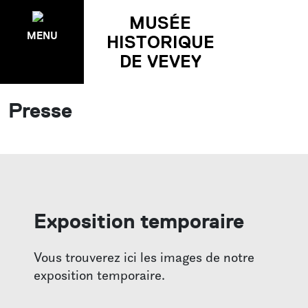
MUSÉE
MENU
HISTORIQUE
DE VEVEY
Presse
EXPOSITIONS
Temporaire
Permanente
Précédentes
Exposition temporaire
ÉVÉNEMENTS
Vous trouverez ici les images de notre
Agenda
exposition temporaire.
Pakomuzé
Nuit des musées