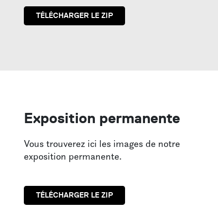
En famille aux musées
TÉLÉCHARGER LE ZIP
VOTRE VISITE
Infos pratiques
Visites guidées
Pour les écoles
Boutique
Exposition permanente
LE MUSÉE
Vous trouverez ici les images de notre
À propos
exposition permanente.
L’équipe
Contact
TÉLÉCHARGER LE ZIP