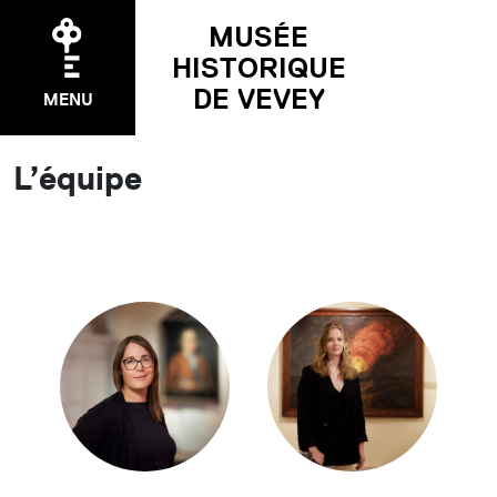
MUSÉE
HISTORIQUE
DE VEVEY
MENU
L’équipe
EXPOSITIONS
Temporaire
Permanente
Précédentes
ÉVÉNEMENTS
Agenda
Pakomuzé
Nuit des musées