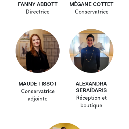
En famille aux musées
FANNY ABBOTT
MÉGANE COTTET
Directrice
Conservatrice
VOTRE VISITE
Infos pratiques
Visites guidées
Pour les écoles
Boutique
LE MUSÉE
MAUDE TISSOT
ALEXANDRA
À propos
SERAÏDARIS
Conservatrice
L’équipe
Réception et
adjointe
Contact
boutique