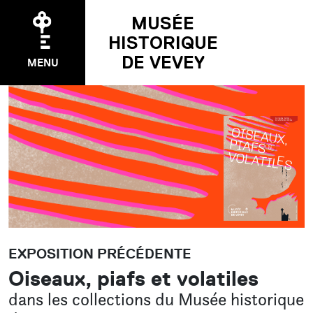
MUSÉE
HISTORIQUE
DE VEVEY
MENU
EXPOSITIONS
Temporaire
Permanente
Précédentes
ÉVÉNEMENTS
EXPOSITION PRÉCÉDENTE
Agenda
Oiseaux, piafs et volatiles
Pakomuzé
dans les collections du Musée historique
Nuit des musées