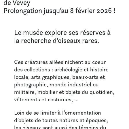
de Vevey
En famille aux musées
Prolongation jusqu'au 8 février 2026 !
VOTRE VISITE
Le musée explore ses réserves à
Infos pratiques
la recherche d'oiseaux rares.
Visites guidées
Pour les écoles
Boutique
Ces créatures ailées nichent au coeur
des collections : archéologie et histoire
LE MUSÉE
locale, arts graphiques, beaux-arts et
photographie, monde industriel ou
À propos
militaire, mobilier et objets du quotidien,
L’équipe
vêtements et costumes, …
Contact
Loin de se limiter à l’ornementation
d’objets de toutes natures et époques,
les oiseaux sont aussi des témoins du