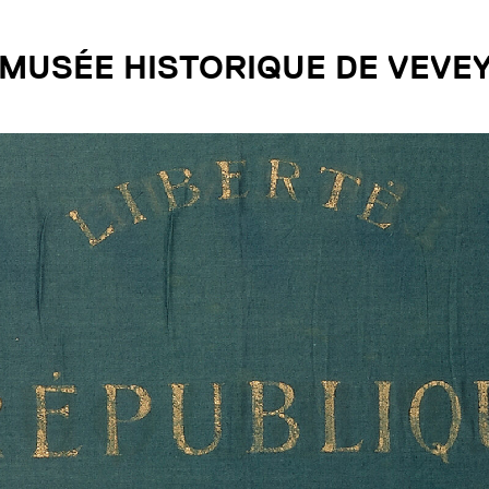
MUSÉE HISTORIQUE DE VEVE
ITIONS
ÉVÉNEMENTS
VO
VI
e
Agenda
te
Pakomuzé
Info
es
Nuit des musées
Visi
En famille aux musées
Pour
Bout