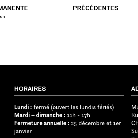
MANENTE
PRÉCÉDENTES
ion
HORAIRES
A
Lundi :
fermé (ouvert les lundis fériés)
Mu
Mardi – dimanche :
11h - 17h
Ru
Fermeture annuelle :
25 décembre et 1er
CH
janvier
Su