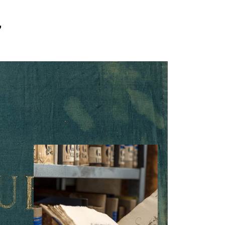
Y
TRE
LE
SITE
MUSÉE
s pratiques
À propos
tes guidées
L’équipe
 les écoles
Contact
ique