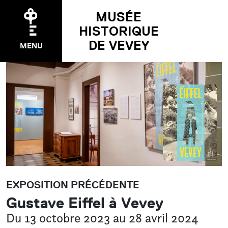
MUSÉE
HISTORIQUE
DE VEVEY
MENU
EXPOSITIONS
Temporaire
Permanente
Précédentes
ÉVÉNEMENTS
EXPOSITION PRÉCÉDENTE
Agenda
Gustave Eiffel à Vevey
Pakomuzé
Du 13 octobre 2023 au 28 avril 2024
Nuit des musées