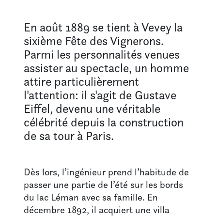
En famille aux musées
En août 1889 se tient à Vevey la
VOTRE VISITE
sixième Fête des Vignerons.
Parmi les personnalités venues
Infos pratiques
assister au spectacle, un homme
Visites guidées
attire particulièrement
Pour les écoles
Boutique
l'attention: il s'agit de Gustave
Eiffel, devenu une véritable
célébrité depuis la construction
LE MUSÉE
de sa tour à Paris.
À propos
L’équipe
Contact
Dès lors, l’ingénieur prend l’habitude de
passer une partie de l’été sur les bords
du lac Léman avec sa famille. En
décembre 1892, il acquiert une villa