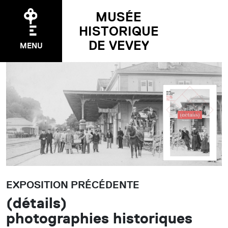
MUSÉE
HISTORIQUE
DE VEVEY
MENU
EXPOSITIONS
Temporaire
Permanente
Précédentes
ÉVÉNEMENTS
EXPOSITION PRÉCÉDENTE
Agenda
(détails)
Pakomuzé
photographies historiques
Nuit des musées