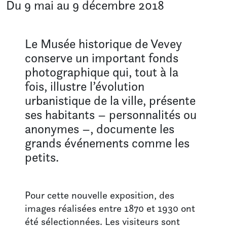
Du 9 mai au 9 décembre 2018
En famille aux musées
VOTRE VISITE
Le Musée historique de Vevey
conserve un important fonds
Infos pratiques
photographique qui, tout à la
Visites guidées
fois, illustre l’évolution
Pour les écoles
Boutique
urbanistique de la ville, présente
ses habitants – personnalités ou
anonymes –, documente les
LE MUSÉE
grands événements comme les
À propos
petits.
L’équipe
Contact
Pour cette nouvelle exposition, des
images réalisées entre 1870 et 1930 ont
été sélectionnées. Les visiteurs sont